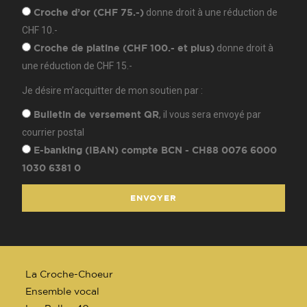
donne droit à une réduction de
Croche d’or (CHF 75.-)
CHF 10.-
donne droit à
Croche de platine (CHF 100.- et plus)
une réduction de CHF 15.-
Je désire m’acquitter de mon soutien par :
, il vous sera envoyé par
Bulletin de versement QR
courrier postal
E-banking (IBAN) compte BCN - CH88 0076 6000
1030 6381 0
ENVOYER
La Croche-Choeur
Ensemble vocal