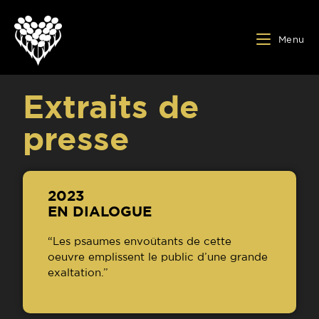
Menu
Extraits de
presse
2023
EN DIALOGUE
“Les psaumes envoûtants de cette
oeuvre emplissent le public d’une grande
exaltation.”